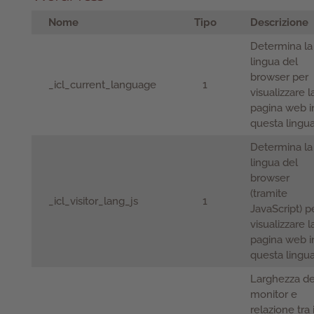
Nome
Tipo
Descrizione
Determina la
lingua del
browser per
_icl_current_language
1
visualizzare l
pagina web i
questa lingu
Determina la
lingua del
browser
(tramite
_icl_visitor_lang_js
1
JavaScript) p
visualizzare l
pagina web i
questa lingu
Larghezza de
monitor e
relazione tra 