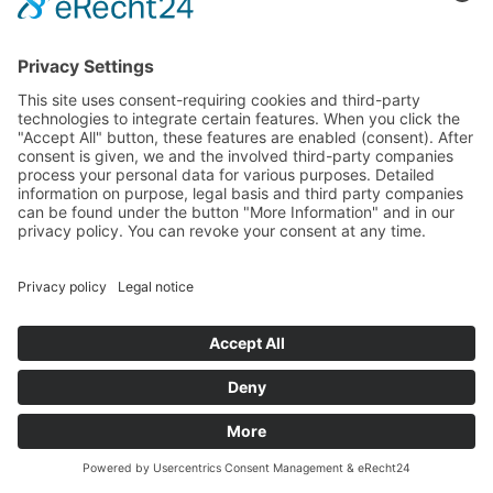
cancellata
alla
ULTZCTLUCKO67
2
successiva
apertura
della
pagina.
Viene
cancellata
alla
KLJIQWJ38ASK
2
successiva
apertura
della
pagina.
Tipo 1: cookies funzionali: creati dallo stesso sito
web.
Tipo 2: cookies tecnici: generati automaticamente
dal server dell’applicazione per gestire la sessione.
Chiamata
Mappa
Richiesta
Tipo 3: cookies analitici: cookie creati con un codice