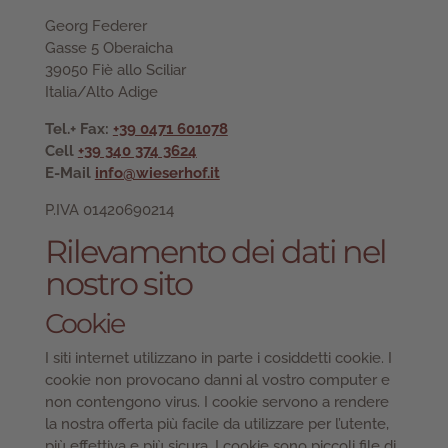
Georg Federer
Gasse 5 Oberaicha
39050 Fiè allo Sciliar
Italia/Alto Adige
Tel.+ Fax:
+39 0471 601078
Cell
+39 340 374 3624
E-Mail
info@wieserhof.it
P.IVA 01420690214
Rilevamento dei dati nel
nostro sito
Cookie
I siti internet utilizzano in parte i cosiddetti cookie. I
cookie non provocano danni al vostro computer e
non contengono virus. I cookie servono a rendere
la nostra offerta più facile da utilizzare per l’utente,
più effettiva e più sicura. I cookie sono piccoli file di