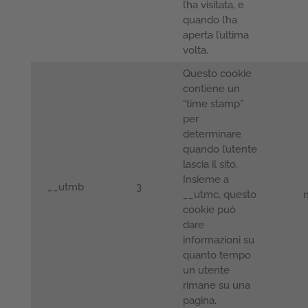
l’ha visitata, e
quando l’ha
aperta l’ultima
volta.
Questo cookie
contiene un
“time stamp”
per
determinare
quando l’utente
lascia il sito.
Insieme a
__utmb
3
__utmc, questo
m
cookie può
dare
informazioni su
quanto tempo
un utente
rimane su una
pagina.