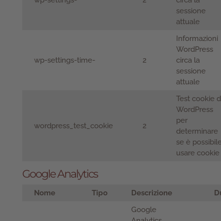
wp-settings-
2
circa la
sessione
attuale
Informazioni
WordPress
wp-settings-time-
2
circa la
sessione
attuale
Test cookie d
WordPress
per
wordpress_test_cookie
2
determinare
se è possibil
usare cookie
Google Analytics
Nome
Tipo
Descrizione
D
Google
Analytics