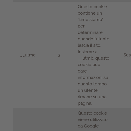
Questo cookie
contiene un
“time stamp”
per
determinare
quando l’utente
lascia il sito.
Insieme a
__utmc
3
Ses
__utmb, questo
cookie può
dare
informazioni su
quanto tempo
un utente
rimane su una
pagina.
Questo cookie
viene utilizzato
da Google