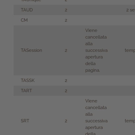
TAUD
2
2 se
CM
2
Viene
cancellata
alla
TASession
2
successiva
temp
apertura
della
pagina.
TASSK
2
TART
2
Viene
cancellata
alla
SRT
2
successiva
temp
apertura
della