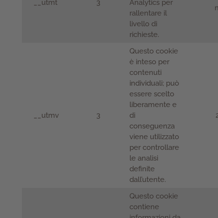
__utmt
3
Analytics per
m
rallentare il
livello di
richieste.
Questo cookie
è inteso per
contenuti
individuali; può
essere scelto
liberamente e
__utmv
3
di
conseguenza
viene utilizzato
per controllare
le analisi
definite
dall’utente.
Questo cookie
contiene
informazioni da