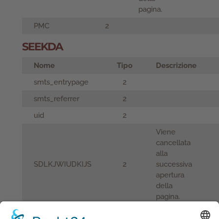
pagina.
PMC
2
SEEKDA
Nome
Tipo
Descrizione
smts_entrypage
2
smts_referrer
2
uid
2
Viene
cancellata
alla
SDLKJWIUDKIJS
2
successiva
apertura
della
pagina.
Viene