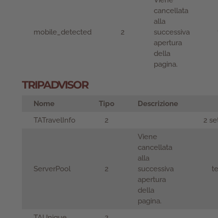
Viene
cancellata
alla
mobile_detected
2
successiva
apertura
della
pagina.
TRIPADVISOR
Nome
Tipo
Descrizione
TATravelInfo
2
2 se
Viene
cancellata
alla
ServerPool
2
successiva
t
apertura
della
pagina.
TAUnique
2