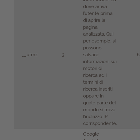
dove arriva
l’utente prima
di aprire la
pagina
analizzata. Qui,
per esempio, si
possono
__utmz
3
salvare
6
informazioni sui
motori di
ricerca ed i
termini di
ricerca inseriti,
oppure in
quale parte del
mondo si trova
l’indirizzo IP
corrispondente.
Google