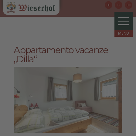
DE
IT
EN
Appartamento vacanze
„Dilla“