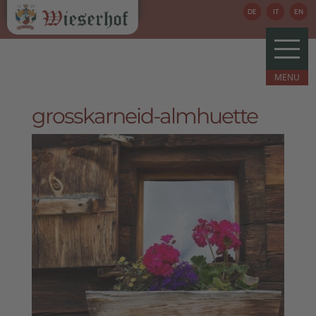
DE
IT
EN
grosskarneid-almhuette