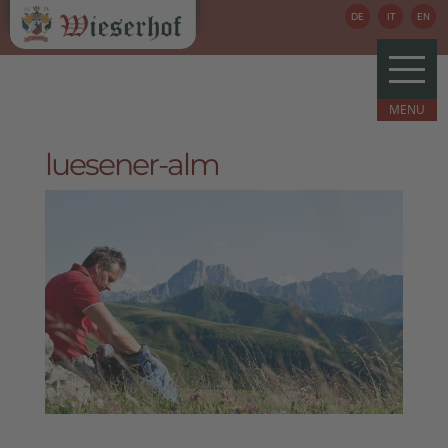
DE
IT
EN
luesener-alm