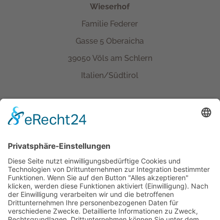
Wieserhof
Familie Federer
Gasse 5 Oberaicha
39050 Völs am Schlern
Italien/Südtirol
Kontakt
Tel.+ Fax:
+39 0471 601078
Mobil
+39 340 374 3624
E-Mail
info@wieserhof.it
MwSt.-Nr. 01420690214