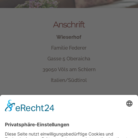
Anschrift
Wieserhof
Familie Federer
Gasse 5 Oberaicha
39050 Völs am Schlern
Italien/Südtirol
Kontakt
Tel.+ Fax:
+39 0471 601078
Mobil
+39 340 374 3624
E-Mail
info@wieserhof.it