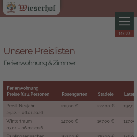
Unsere Preislisten
Ferienwohnung & Zimmer
Ferienwohnung
Preise für 4 Personen
Rosengarten
Stadele
Latem
Prosit Neujahr
212,00 €
222,00 €
192,00
24.12. – 06.01.2026
Wintertraum
147,00 €
157,00 €
127,00
07.01 – 06.02.2026
Frühlingserwachen
166,00 €
176,00 €
146,00