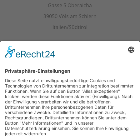
Gasse 5 Oberaicha
39050 Völs am Schlern
Italien/Südtirol
Kontakt
Tel.+ Fax:
+39 0471 601078
Mobil
+39 340 374 3624
E-Mail
info@wieserhof.it
MwSt.-Nr. 01420690214