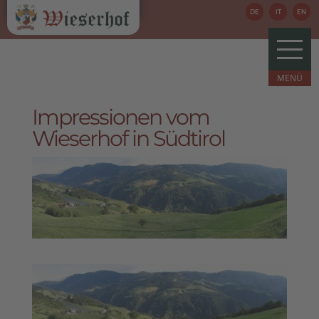
DE
IT
EN
Impressionen vom
Wieserhof in Südtirol