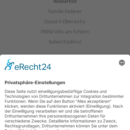
Wieserhof
Familie Federer
Gasse 5 Oberaicha
39050 Völs am Schlern
Italien/Südtirol
Kontakt
Tel.+ Fax:
+39 0471 601078
Mobil
+39 340 374 3624
E-Mail
info@wieserhof.it
MwSt.-Nr. 01420690214