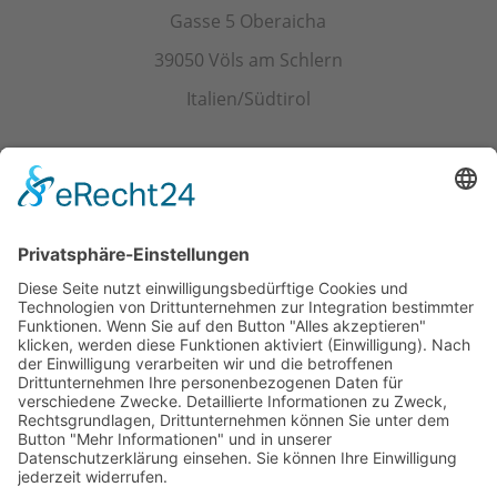
Gasse 5 Oberaicha
39050 Völs am Schlern
Italien/Südtirol
Kontakt
Tel.+ Fax:
+39 0471 601078
Mobil
+39 340 374 3624
E-Mail
info@wieserhof.it
MwSt.-Nr. 01420690214