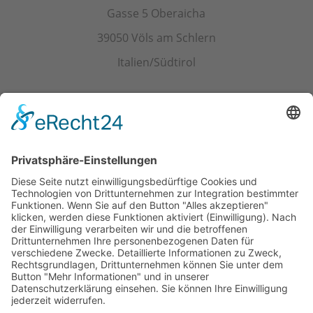
Gasse 5 Oberaicha
39050 Völs am Schlern
Italien/Südtirol
Kontakt
Tel.+ Fax:
+39 0471 601078
Mobil
+39 340 374 3624
E-Mail
info@wieserhof.it
MwSt.-Nr. 01420690214