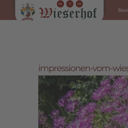
DE
IT
EN
Baue
impressionen-vom-wiese