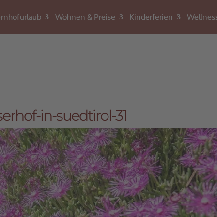
rnhofurlaub
Wohnen & Preise
Kinderferien
Wellnes
rhof-in-suedtirol-31