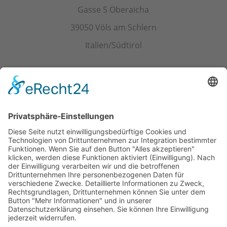
Gasse 5 Oberaicha
39050 Völs am Schlern
Italien/Südtirol
Kontakt
Tel.+ Fax:
+39 0471 601078
Mobil
+39 340 374 3624
E-Mail
info@wieserhof.it
MwSt.-Nr. 01420690214