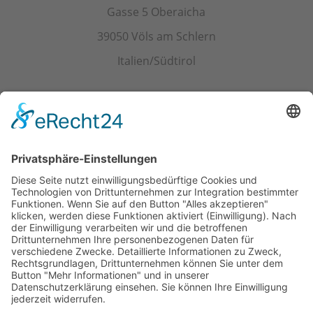
Gasse 5 Oberaicha
39050 Völs am Schlern
Italien/Südtirol
Kontakt
Tel.+ Fax:
+39 0471 601078
Mobil
+39 340 374 3624
E-Mail
info@wieserhof.it
MwSt.-Nr. 01420690214