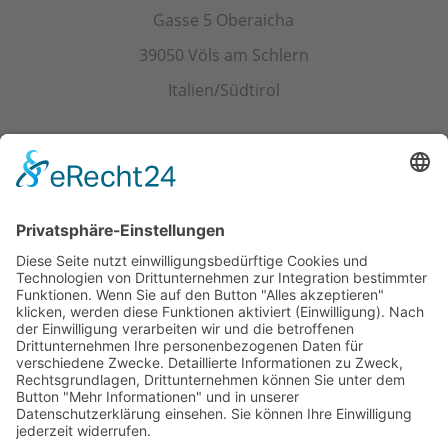
Gasse 5 Oberaicha
39050 Völs am Schlern
Italien/Südtirol
Kontakt
Tel.+ Fax:
+39 0471 601078
Mobil
+39 340 374 3624
E-Mail
info@wieserhof.it
MwSt.-Nr. 01420690214