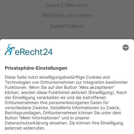
Gasse 5 Oberaicha
39050 Völs am Schlern
Italien/Südtirol
Kontakt
Tel.+ Fax:
+39 0471 601078
Mobil
+39 340 374 3624
E-Mail
info@wieserhof.it
MwSt.-Nr. 01420690214