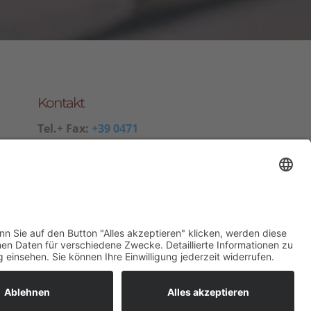
Kontakt
Tel.+ Fax:
+39 0471
601078
Mobil
+39 340 374 3624
E-Mail
info@wieserhof.it
MwSt.-Nr. 01420690214
 0471 601078
info@wieserhof.it
Karte