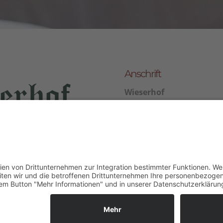
Anschrift
Wieserhof
Familie Federer
Gasse 5 Oberaicha
39050 Völs am Schlern
Italien/Südtirol
+39