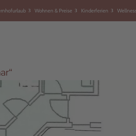
rnhofurlaub
Wohnen & Preise
Kinderferien
Wellnes
ar“