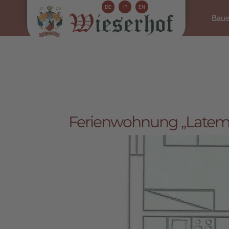
DE
IT
EN
Baue
Ferienwohnung „Latem