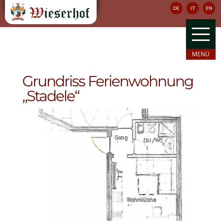
DE
IT
EN
Grundriss Ferienwohnung
„Stadele“