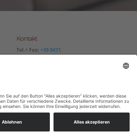
Kontakt
Tel.+ Fax:
+39 0471
601078
Mobil
+39 340 374 3624
E-Mail
info@wieserhof.it
MwSt.-Nr. 01420690214
 0471 601078
info@wieserhof.it
Karte