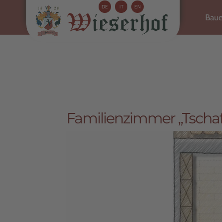
DE
IT
EN
Baue
Familienzimmer „Tscha