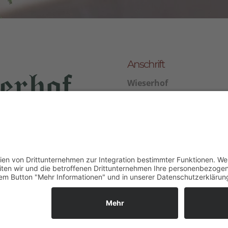
Anschrift
Wieserhof
Familie Federer
Gasse 5 Oberaicha
39050 Völs am Schlern
Italien/Südtirol
+39
ieserhof.it
Datenschutz
Impressum
powered by