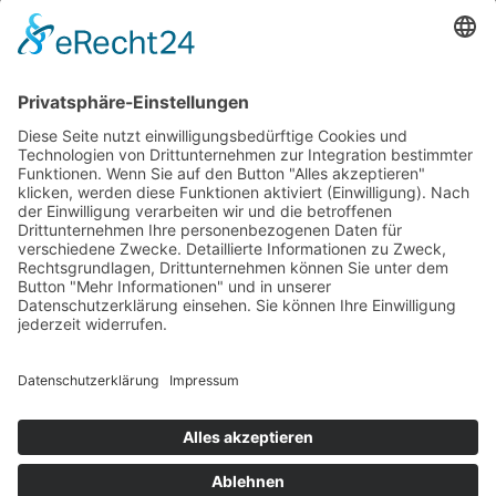
Kontakt
Tel.+ Fax:
+39 0471 601078
Mobil
+39 340 374 3624
E-Mail
info@wieserhof.it
MwSt.-Nr. 01420690214
© wieserhof.it
Datenschutz
Impressum
powered by