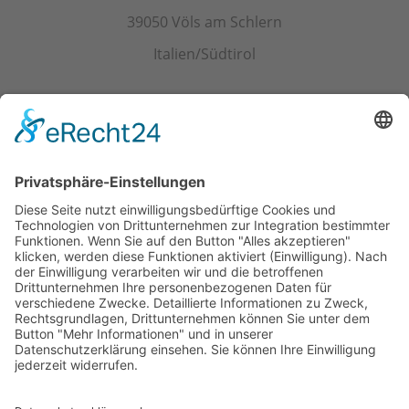
39050 Völs am Schlern
Italien/Südtirol
Kontakt
Tel.+ Fax:
+39 0471 601078
Mobil
+39 340 374 3624
E-Mail
info@wieserhof.it
MwSt.-Nr. 01420690214