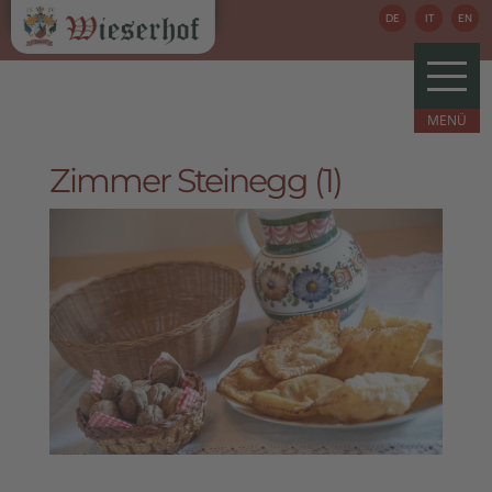
DE
IT
EN
Zimmer Steinegg (1)