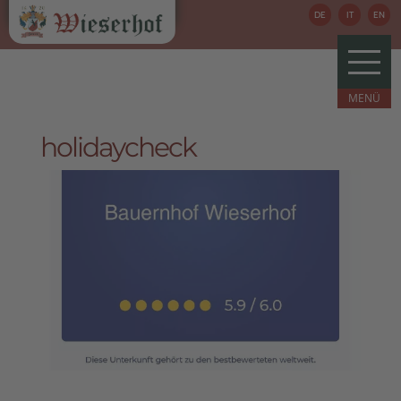
DE
IT
EN
holidaycheck