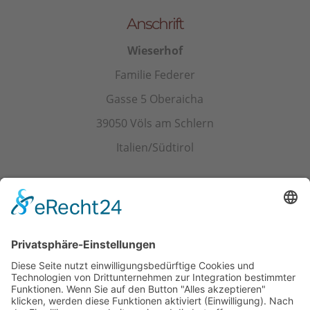
Anschrift
Wieserhof
Familie Federer
Gasse 5 Oberaicha
39050 Völs am Schlern
Italien/Südtirol
Kontakt
Tel.+ Fax:
+39 0471 601078
Mobil
+39 340 374 3624
E-Mail
info@wieserhof.it
MwSt.-Nr. 01420690214