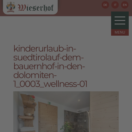
DE
IT
EN
kinderurlaub-in-
suedtirolauf-dem-
bauernhof-in-den-
dolomiten-
1_0003_wellness-01