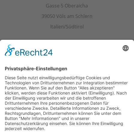
Gasse 5 Oberaicha
39050 Völs am Schlern
Italien/Südtirol
Kontakt
Tel.+ Fax:
+39 0471 601078
Mobil
+39 340 374 3624
E-Mail
info@wieserhof.it
MwSt.-Nr. 01420690214