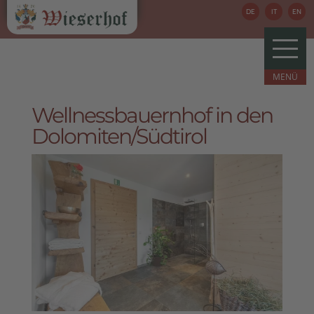
DE
IT
EN
Wellnessbauernhof in den
Dolomiten/Südtirol