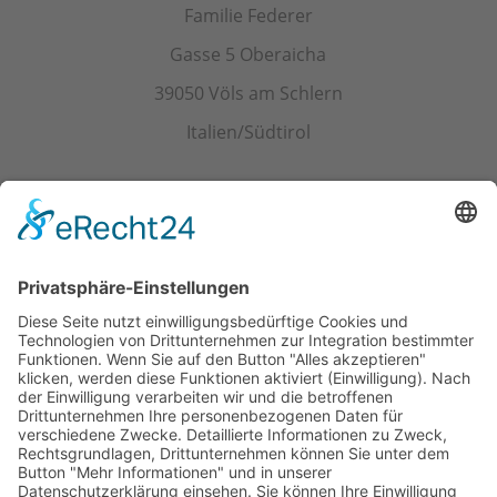
Familie Federer
Gasse 5 Oberaicha
39050 Völs am Schlern
Italien/Südtirol
Kontakt
Tel.+ Fax:
+39 0471 601078
Mobil
+39 340 374 3624
E-Mail
info@wieserhof.it
MwSt.-Nr. 01420690214