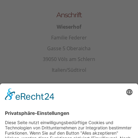
Anschrift
Wieserhof
Familie Federer
Gasse 5 Oberaicha
39050 Völs am Schlern
Italien/Südtirol
Kontakt
Tel.+ Fax:
+39 0471 601078
Mobil
+39 340 374 3624
E-Mail
info@wieserhof.it
MwSt.-Nr. 01420690214