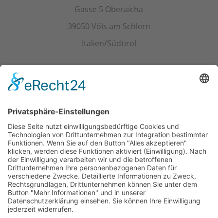
Gasse 5 Oberaicha
39050 Völs am Schlern
Italien/Südtirol
Kontakt
Tel.+ Fax:
+39 0471 601078
Mobil
+39 340 374 3624
E-Mail
info@wieserhof.it
MwSt.-Nr. 01420690214