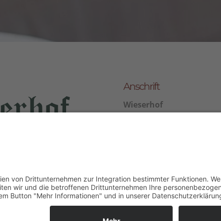
Anschrift
Wieserhof
Familie Federer
Gasse 5 Oberaicha
39050 Völs am Schlern
Italien/Südtirol