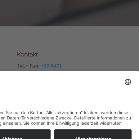
Kontakt
Tel.+ Fax:
+39 0471
601078
Mobil
+39 340 374 3624
E-Mail
info@wieserhof.it
MwSt.-Nr. 01420690214