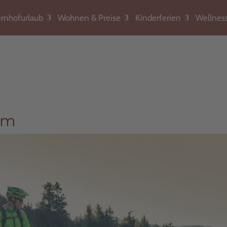
rnhofurlaub
Wohnen & Preise
Kinderferien
Wellnes
lm