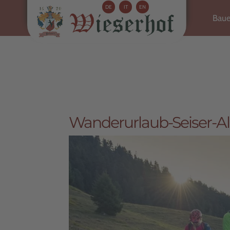
DE
IT
EN
Baue
Wanderurlaub-Seiser-A